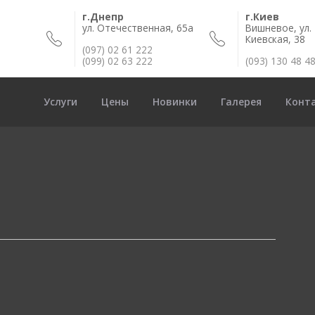
г.Днепр
г.Киев
ул. Отечественная, 65а
Вишневое, ул.
Киевская, 38
(097) 02 61 222
(099) 02 63 222
(093) 130 48 4
Услуги
Цены
Новинки
Галерея
Конт