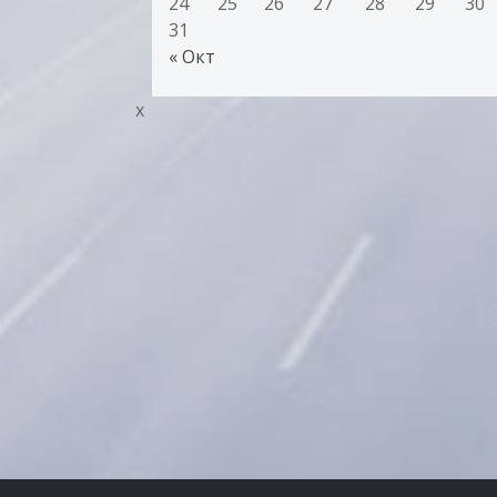
24
25
26
27
28
29
30
31
« Окт
x