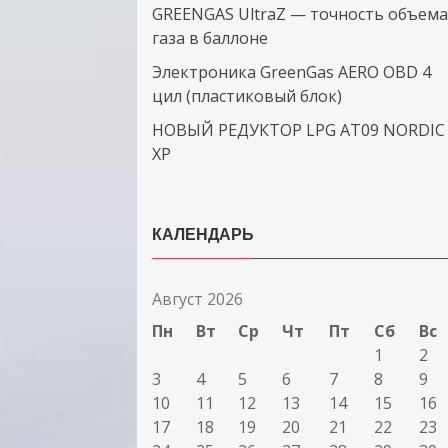
GREENGAS UltraZ — точность объема
газа в баллоне
Электроника GreenGas AERO OBD 4
цил (пластиковый блок)
НОВЫЙ РЕДУКТОР LPG AT09 NORDIC
XP
КАЛЕНДАРЬ
Август 2026
Пн
Вт
Ср
Чт
Пт
Сб
Вс
1
2
3
4
5
6
7
8
9
10
11
12
13
14
15
16
17
18
19
20
21
22
23