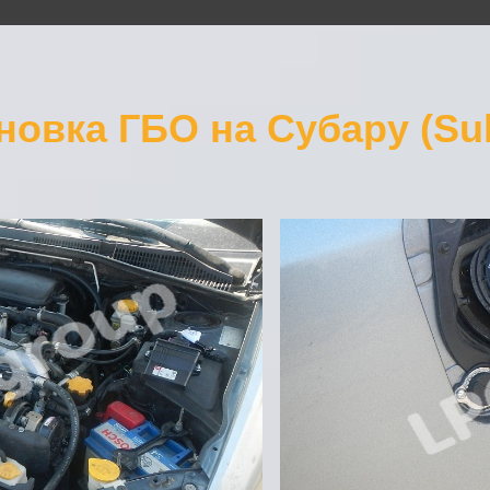
новка ГБО на Субару (Su