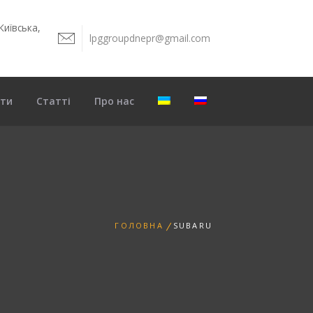
Київська,
lpggroupdnepr@gmail.com
8
кти
Статті
Про нас
ГОЛОВНА
SUBARU