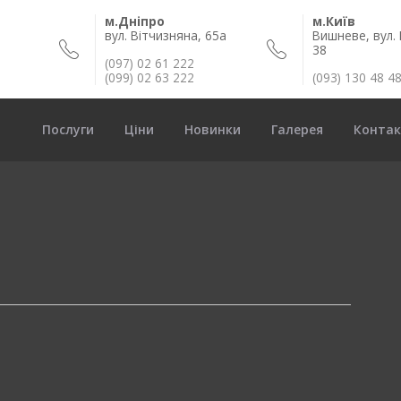
м.Дніпро
м.Київ
вул. Вітчизняна, 65а
Вишневе, вул. 
38
(097) 02 61 222
(099) 02 63 222
(093) 130 48 4
Послуги
Ціни
Новинки
Галерея
Конта