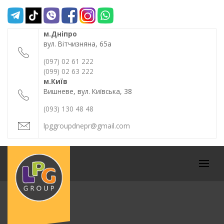
Skip
to
content
м.Дніпро
вул. Вітчизняна, 65а
(097) 02 61 222
(099) 02 63 222
м.Київ
Вишневе, вул. Київська, 38
(093) 130 48 48
lpggroupdnepr@gmail.com
СТО "LPG
GROUP"
Prima
АВТО В
Menu
ДНЕПРЕ
Ремонт и
Обслуживание
авто в