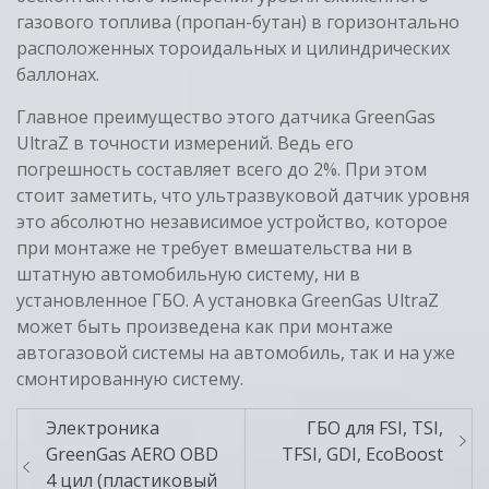
газового топлива (пропан-бутан) в горизонтально
расположенных тороидальных и цилиндрических
баллонах.
Главное преимущество этого датчика GreenGas
UltraZ в точности измерений. Ведь его
погрешность составляет всего до 2%. При этом
стоит заметить, что ультразвуковой датчик уровня
это абсолютно независимое устройство, которое
при монтаже не требует вмешательства ни в
штатную автомобильную систему, ни в
установленное ГБО. А установка GreenGas UltraZ
может быть произведена как при монтаже
автогазовой системы на автомобиль, так и на уже
смонтированную систему.
Электроника
ГБО для FSI, TSI,
Навигация
GreenGas AERO OBD
TFSI, GDI, EcoBoost
по
4 цил (пластиковый