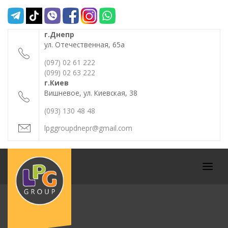
Skip
to
content
г.Днепр
ул. Отечественная, 65а
(097) 02 61 222
(099) 02 63 222
г.Киев
Вишневое, ул. Киевская, 38
(093) 130 48 48
lpggroupdnepr@gmail.com
СТО "LPG
GROUP"
Prima
АВТО В
Menu
ДНЕПРЕ
Ремонт и
Обслуживание
авто в