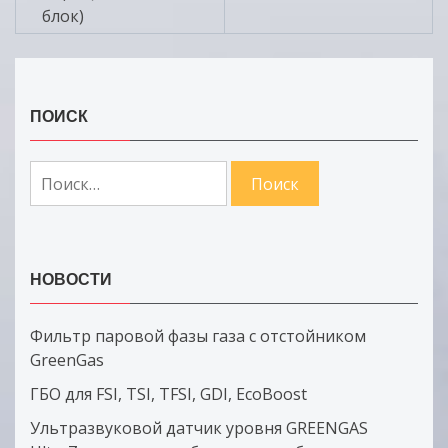
блок)
записям
ПОИСК
Найти:
НОВОСТИ
Фильтр паровой фазы газа с отстойником
GreenGas
ГБО для FSI, TSI, TFSI, GDI, EcoBoost
Ультразвуковой датчик уровня GREENGAS