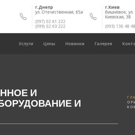
г.Днепр
г.Киев
ул. Отечественная, 65а
Вишневое, ул.
Киевская, 38
(097) 02 61 222
(099) 02 63 222
(093) 130 48 4
Услуги
Цены
Новинки
Галерея
Конт
ННОЕ И
ГЛ
БОРУДОВАНИЕ И
ОР
КО