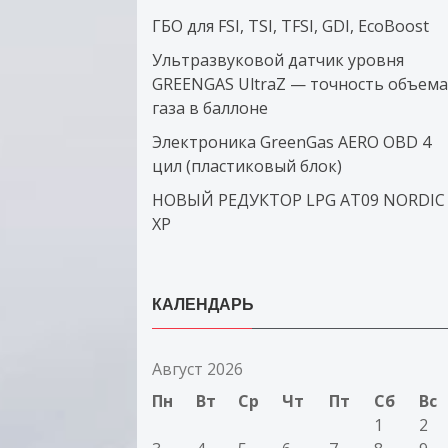
ГБО для FSI, TSI, TFSI, GDI, EcoBoost
Ультразвуковой датчик уровня
GREENGAS UltraZ — точность объема
газа в баллоне
Электроника GreenGas AERO OBD 4
цил (пластиковый блок)
НОВЫЙ РЕДУКТОР LPG AT09 NORDIC
XP
КАЛЕНДАРЬ
Август 2026
Пн
Вт
Ср
Чт
Пт
Сб
Вс
1
2