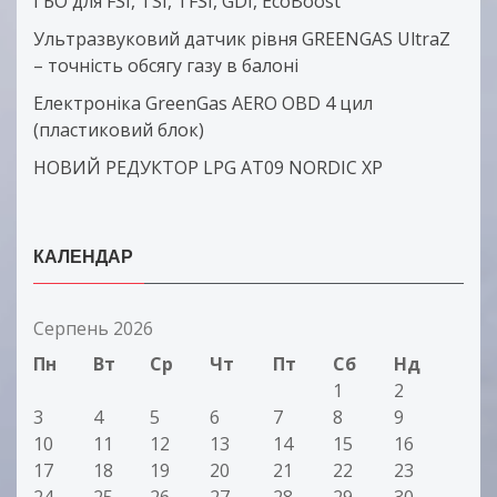
ГБО для FSI, TSI, TFSI, GDI, EcoBoost
Ультразвуковий датчик рівня GREENGAS UltraZ
– точність обсягу газу в балоні
Електроніка GreenGas AERO OBD 4 цил
(пластиковий блок)
НОВИЙ РЕДУКТОР LPG AT09 NORDIC XP
КАЛЕНДАР
Серпень 2026
Пн
Вт
Ср
Чт
Пт
Сб
Нд
1
2
3
4
5
6
7
8
9
10
11
12
13
14
15
16
17
18
19
20
21
22
23