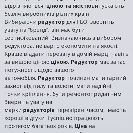
відрізняються
ціною та якістю
випускають
безліч виробників різних країн.
Вибираючи
редуктор
для ГБО, зверніть
увагу на “бренд”, він має бути
сертифікований. Визначаючись з вибором
редуктора, не варто економити на якості.
Краще віддати перевагу відомій марці навіть
за вищою ціною
ціною
.
Редуктор
має запас
потужності, щодо вашого
автомобіля.
Редуктор
повинен мати гарний
захист від пилу та вологи, мати надійні
точки кріплення, бути ремонтопридатним.
Зверніть увагу на
марки
редукторів
перевірені часом, мають
хороші відгуки і успішно працюють
протягом багатьох років.
Ціна
на