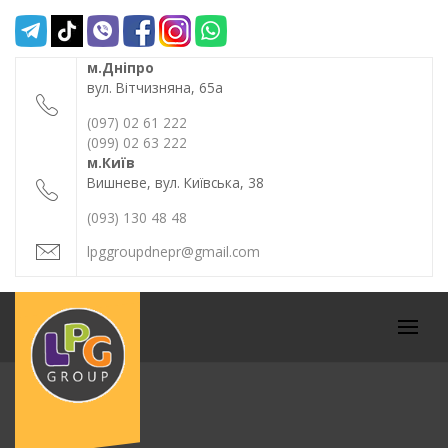
Skip
to
content
м.Дніпро
вул. Вітчизняна, 65а
(097) 02 61 222
(099) 02 63 222
м.Київ
Вишневе, вул. Київська, 38
(093) 130 48 48
lpggroupdnepr@gmail.com
СТО "LPG
GROUP"
Prima
АВТО В
Menu
ДНЕПРЕ
Ремонт и
Обслуживание
авто в