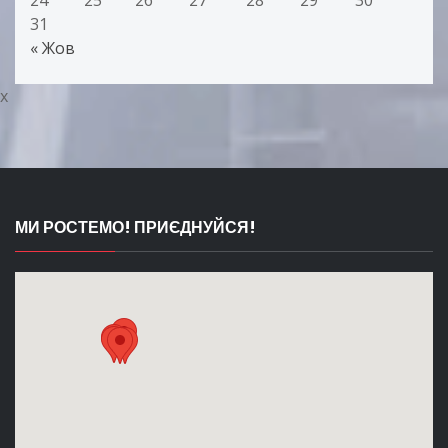
24
25
26
27
28
29
30
31
« Жов
x
МИ РОСТЕМО! ПРИЄДНУЙСЯ!